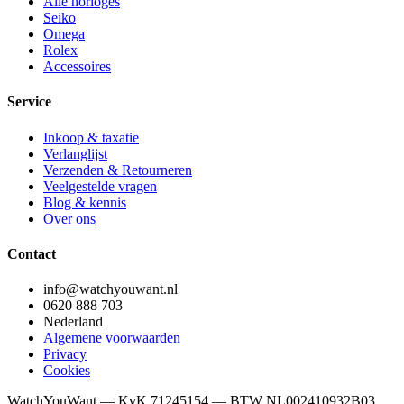
Alle horloges
Seiko
Omega
Rolex
Accessoires
Service
Inkoop & taxatie
Verlanglijst
Verzenden & Retourneren
Veelgestelde vragen
Blog & kennis
Over ons
Contact
info@watchyouwant.nl
0620 888 703
Nederland
Algemene voorwaarden
Privacy
Cookies
WatchYouWant — KvK 71245154 — BTW NL002410932B03