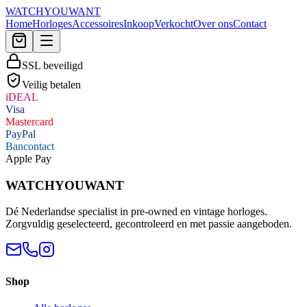
WATCHYOUWANT
Home
Horloges
Accessoires
Inkoop
Verkocht
Over ons
Contact
SSL beveiligd
Veilig betalen
iDEAL
Visa
Mastercard
PayPal
Bancontact
Apple Pay
WATCHYOUWANT
Dé Nederlandse specialist in pre-owned en vintage horloges.
Zorgvuldig geselecteerd, gecontroleerd en met passie aangeboden.
Shop