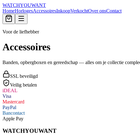
WATCHYOUWANT
Home
Horloges
Accessoires
Inkoop
Verkocht
Over ons
Contact
Voor de liefhebber
Accessoires
Banden, opbergboxen en gereedschap — alles om je collectie comple
SSL beveiligd
Veilig betalen
iDEAL
Visa
Mastercard
PayPal
Bancontact
Apple Pay
WATCHYOUWANT