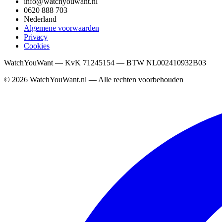
info@watchyouwant.nl
0620 888 703
Nederland
Algemene voorwaarden
Privacy
Cookies
WatchYouWant — KvK 71245154 — BTW NL002410932B03
©
2026
WatchYouWant.nl — Alle rechten voorbehouden