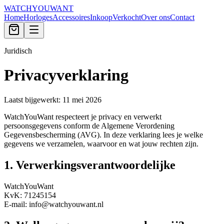
WATCHYOUWANT
Home
Horloges
Accessoires
Inkoop
Verkocht
Over ons
Contact
Juridisch
Privacyverklaring
Laatst bijgewerkt:
11 mei 2026
WatchYouWant respecteert je privacy en verwerkt
persoonsgegevens conform de Algemene Verordening
Gegevensbescherming (AVG). In deze verklaring lees je welke
gegevens we verzamelen, waarvoor en wat jouw rechten zijn.
1. Verwerkingsverantwoordelijke
WatchYouWant
KvK: 71245154
E-mail: info@watchyouwant.nl