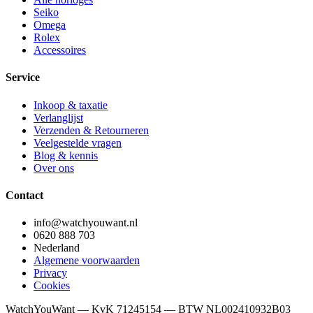
Seiko
Omega
Rolex
Accessoires
Service
Inkoop & taxatie
Verlanglijst
Verzenden & Retourneren
Veelgestelde vragen
Blog & kennis
Over ons
Contact
info@watchyouwant.nl
0620 888 703
Nederland
Algemene voorwaarden
Privacy
Cookies
WatchYouWant — KvK 71245154 — BTW NL002410932B03