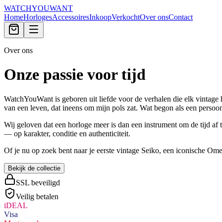
WATCHYOUWANT
Home
Horloges
Accessoires
Inkoop
Verkocht
Over ons
Contact
Over ons
Onze passie voor tijd
WatchYouWant is geboren uit liefde voor de verhalen die elk vintage h
van een leven, dat ineens om mijn pols zat. Wat begon als een persoon
Wij geloven dat een horloge meer is dan een instrument om de tijd af t
— op karakter, conditie en authenticiteit.
Of je nu op zoek bent naar je eerste vintage Seiko, een iconische Omega
Bekijk de collectie
SSL beveiligd
Veilig betalen
iDEAL
Visa