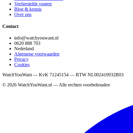
Veelgestelde vragen
Blog & kennis
Over ons
Contact
info@watchyouwant.nl
0620 888 703
Nederland
Algemene voorwaarden
Privacy
Cookies
WatchYouWant — KvK 71245154 — BTW NL002410932B03
©
2026
WatchYouWant.nl — Alle rechten voorbehouden