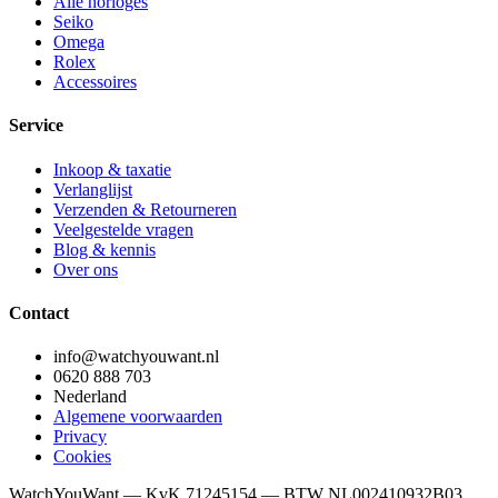
Alle horloges
Seiko
Omega
Rolex
Accessoires
Service
Inkoop & taxatie
Verlanglijst
Verzenden & Retourneren
Veelgestelde vragen
Blog & kennis
Over ons
Contact
info@watchyouwant.nl
0620 888 703
Nederland
Algemene voorwaarden
Privacy
Cookies
WatchYouWant — KvK 71245154 — BTW NL002410932B03