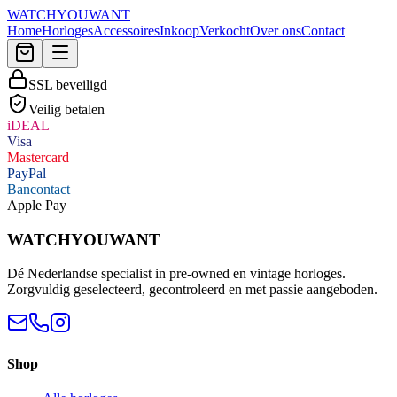
WATCHYOUWANT
Home
Horloges
Accessoires
Inkoop
Verkocht
Over ons
Contact
SSL beveiligd
Veilig betalen
iDEAL
Visa
Mastercard
PayPal
Bancontact
Apple Pay
WATCHYOUWANT
Dé Nederlandse specialist in pre-owned en vintage horloges.
Zorgvuldig geselecteerd, gecontroleerd en met passie aangeboden.
Shop