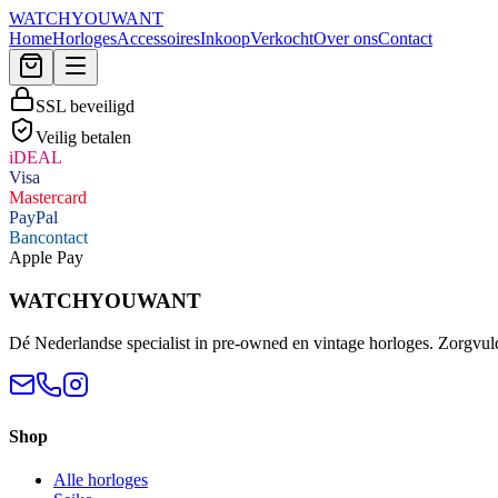
WATCHYOUWANT
Home
Horloges
Accessoires
Inkoop
Verkocht
Over ons
Contact
SSL beveiligd
Veilig betalen
iDEAL
Visa
Mastercard
PayPal
Bancontact
Apple Pay
WATCHYOUWANT
Dé Nederlandse specialist in pre-owned en vintage horloges. Zorgvul
Shop
Alle horloges