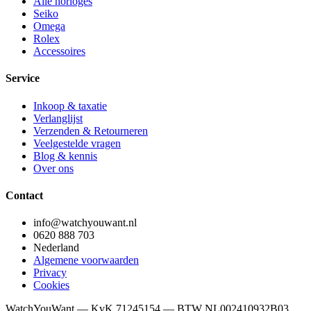
Alle horloges
Seiko
Omega
Rolex
Accessoires
Service
Inkoop & taxatie
Verlanglijst
Verzenden & Retourneren
Veelgestelde vragen
Blog & kennis
Over ons
Contact
info@watchyouwant.nl
0620 888 703
Nederland
Algemene voorwaarden
Privacy
Cookies
WatchYouWant — KvK 71245154 — BTW NL002410932B03