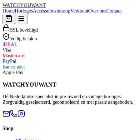
WATCHYOUWANT
Home
Horloges
Accessoires
Inkoop
Verkocht
Over ons
Contact
SSL beveiligd
Veilig betalen
iDEAL
Visa
Mastercard
PayPal
Bancontact
Apple Pay
WATCHYOUWANT
Dé Nederlandse specialist in pre-owned en vintage horloges.
Zorgvuldig geselecteerd, gecontroleerd en met passie aangeboden.
Shop