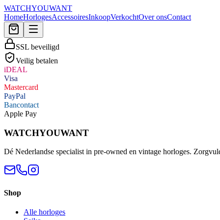
WATCHYOUWANT
Home
Horloges
Accessoires
Inkoop
Verkocht
Over ons
Contact
SSL beveiligd
Veilig betalen
iDEAL
Visa
Mastercard
PayPal
Bancontact
Apple Pay
WATCHYOUWANT
Dé Nederlandse specialist in pre-owned en vintage horloges. Zorgvul
Shop
Alle horloges