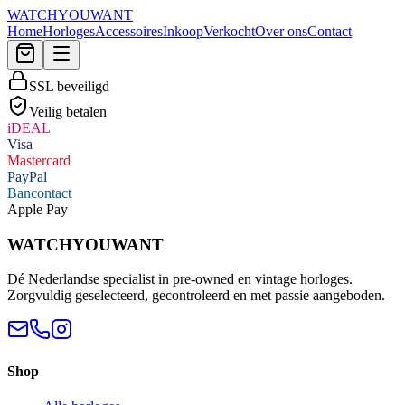
WATCHYOUWANT
Home
Horloges
Accessoires
Inkoop
Verkocht
Over ons
Contact
SSL beveiligd
Veilig betalen
iDEAL
Visa
Mastercard
PayPal
Bancontact
Apple Pay
WATCHYOUWANT
Dé Nederlandse specialist in pre-owned en vintage horloges.
Zorgvuldig geselecteerd, gecontroleerd en met passie aangeboden.
Shop