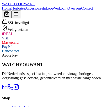
WATCHYOUWANT
Home
Horloges
Accessoires
Inkoop
Verkocht
Over ons
Contact
SSL beveiligd
Veilig betalen
iDEAL
Visa
Mastercard
PayPal
Bancontact
Apple Pay
WATCHYOUWANT
Dé Nederlandse specialist in pre-owned en vintage horloges.
Zorgvuldig geselecteerd, gecontroleerd en met passie aangeboden.
Shop