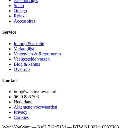
Alle horloges
Seiko
Omega
Rolex
Accessoires
Service
Inkoop & taxatie
Verlanglijst
Verzenden & Retourneren
Veelgestelde vragen
Blog & kennis
Over ons
Contact
info@watchyouwant.nl
0620 888 703
Nederland
Algemene voorwaarden
Privacy
Cookies
WatchYouWant — KvK 71245154 — BTW NL002410932B03