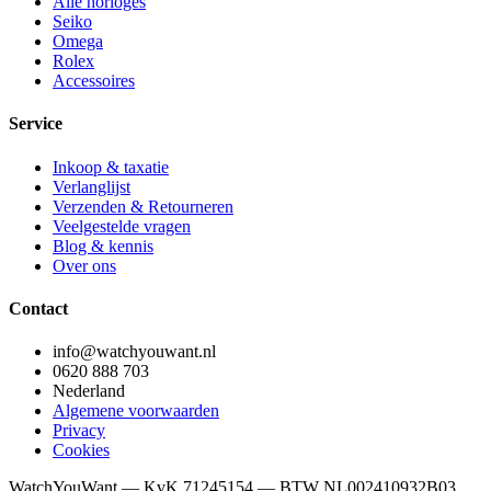
Alle horloges
Seiko
Omega
Rolex
Accessoires
Service
Inkoop & taxatie
Verlanglijst
Verzenden & Retourneren
Veelgestelde vragen
Blog & kennis
Over ons
Contact
info@watchyouwant.nl
0620 888 703
Nederland
Algemene voorwaarden
Privacy
Cookies
WatchYouWant — KvK 71245154 — BTW NL002410932B03