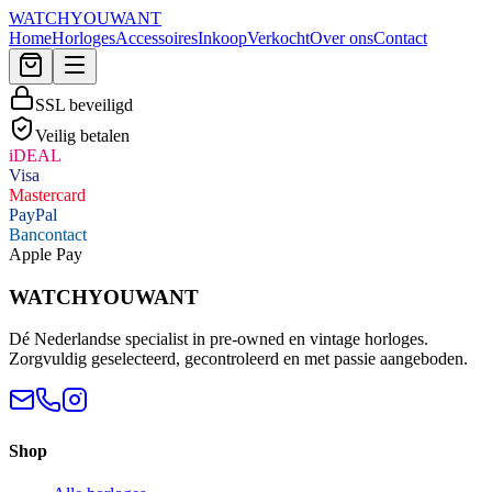
WATCHYOUWANT
Home
Horloges
Accessoires
Inkoop
Verkocht
Over ons
Contact
SSL beveiligd
Veilig betalen
iDEAL
Visa
Mastercard
PayPal
Bancontact
Apple Pay
WATCHYOUWANT
Dé Nederlandse specialist in pre-owned en vintage horloges.
Zorgvuldig geselecteerd, gecontroleerd en met passie aangeboden.
Shop